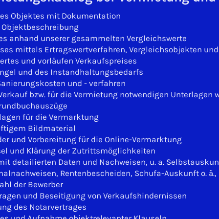
es Objektes mit Dokumentation
n Objektbeschreibung
ses anhand unserer gesammelten Vergleichswerte
ses mittels Ertragswertverfahren, Vergleichsobjekten un
tes und vorläufen Verkaufspreises
ängel und des Instandhaltungsbedarfs
Sanierungskosten und - verfahren
Verkauf bzw. für die Vermietung notwendigen Unterlagen 
 Grundbuchauszüge
rlagen für die Vermarktung
ftigem Bildmaterial
er und Vorbereitung für die Online-Vermarktung
l und Klärung der Zutrittsmöglichkeiten
t detailierten Daten und Nachweisen, u. a. Selbstauskun
alnachweisen, Rentenbescheiden, Schufa-Auskunft o. ä., 
ahl der Bewerber
fragen und Beseitigung von Verkaufshindernissen
tung des Notarvertrages
ges und Aufnahme objektrelevanter Klauseln